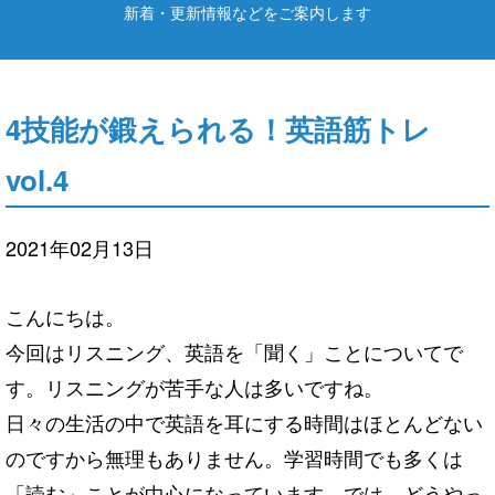
新着・更新情報などをご案内します
4技能が鍛えられる！英語筋トレ
vol.4
2021年02月13日
こんにちは。
今回はリスニング、英語
を
「聞く」ことについてで
す。
リスニング
が
苦手な人は多いですね。
日々の生活の中で英語
を
耳にする時間はほとんどない
のですから無
理もありません。学習時間でも多くは
「読む」
こと
が
中心になっています。では、
どうやっ