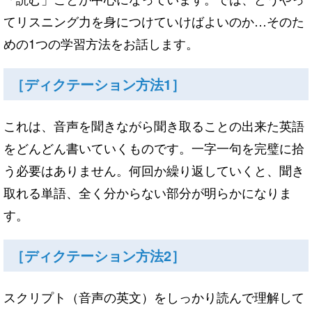
てリスニング力
を
身につけていけばよいのか…
そのた
めの1つの学習方法
を
お話します。
［ディクテーション方法1］
これは、
音声
を
聞きな
が
ら聞き取ることの出来た英語
を
どんどん書いていく
ものです。一字一句
を
完璧に拾
う必要はありません。
何回か繰り返していくと、聞き
取れる単語、
全く分からない部分
が
明らかになりま
す。
［ディクテーション方法2］
スクリプト（音声の英文）
を
しっかり読んで理解して