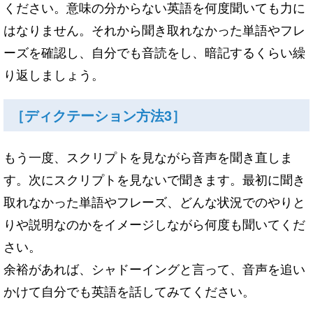
ください。
意味の分からない英語
を
何度聞いても力に
はなりません。
それから聞き取れなかった単語やフレ
ーズ
を
確認し、
自分でも音読
を
し、暗記するくらい繰
り返しましょう。
［ディクテーション方法3］
もう一度、スクリプト
を
見な
が
ら音声
を
聞き直しま
す。
次にスクリプト
を
見ないで聞きます。
最初に聞き
取れなかった単語やフレーズ、
どんな状況でのやりと
りや説明なのか
を
イメージしな
が
ら何度も聞
いてくだ
さい。
余裕
が
あれば、シャドーイングと言って、
音声
を
追い
かけて自分でも英語
を
話してみてください。