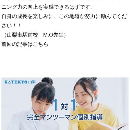
ニング力の向上
を
実感できるはずです。
自身の成長
を
楽しみに、この地道な努力に励んでくだ
さい！！
（山梨市駅前校 M.O先生）
前回の記事は
こちら