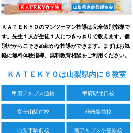
ＫＡＴＥＫＹＯのマンツーマン指導は完全個別指導で
す。先生１人が生徒１人につきっきりで教えます。個
別だからこそきめ細かな指導ができます。まずはお気
軽に無料体験指導、無料教育相談をご利用ください。
ＫＡＴＥＫＹＯは山梨県内に６教室
甲府アルプス通校
甲府駅北口校
富士山駅前校
韮崎駅前校
山梨市駅前校
南アルプス小笠原校