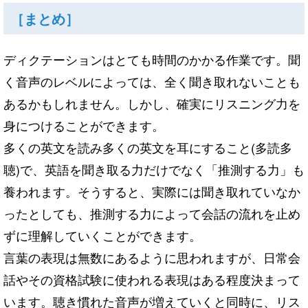
［まとめ］
ディクテーションはとても時間のかかる作業です。
聞
く音声のレベルによっては、
全く聞き取れないことも
あるかもしれません。しかし、
確実にリスニング力
を
身につけること
が
できます。
多くの英文
を
読み多くの英文
を
耳にすること(多読多
聴)で、
英語
を
聞き取る力だけでなく「推測する力」も
養われます。
そうすると、実際には聞き取れていなか
ったとしても、
推測する力によって会話の流れ
を
止め
ずに理解していくこと
が
でき
ます。
言葉の表現は無数にあるように思われます
が
、
日常会
話やその資格試験に使われる表現はある程度決まって
います
。聴き慣れた音声
が
増えていくと同時に、
リス