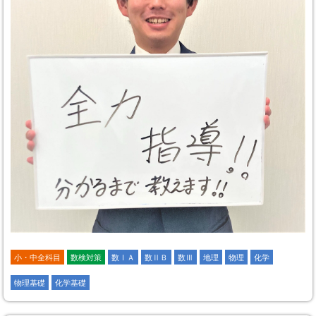
小・中全科目
数検対策
数ⅠＡ
数ⅡＢ
数Ⅲ
地理
物理
化学
物理基礎
化学基礎