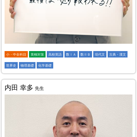
小・中全科目
英検対策
高校英語
数ⅠＡ
数ⅡＢ
現代文
古典・漢文
世界史
物理基礎
化学基礎
内田 幸多
先生