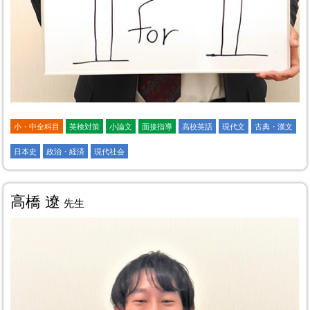
小・中全科目
英検対策
小論文
面接指導
高校英語
現代文
古典・漢文
日本史
政治・経済
現代社会
高橋 遼
先生