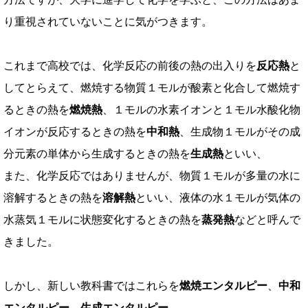
り重視されていないことに気がつきます。
これまで高校では、化学反応の前後の熱の出入りを
反応熱
と
してとらえて、
燃焼する物質１モルが酸素と化合して燃焼す
るときの熱を
燃焼熱
、
１モルの水素イオンと１モル水酸化物
イオンが反応するときの熱を
中和熱
、
生成物１モルがその成
分元素の単体から生成するときの熱を
生成熱
といい、
また、化学反応ではありませんが、
物質１モルが多量の水に
溶解するときの熱を
溶解熱
といい、
液体の水１モルが気体の
水蒸気１モルに状態変化するときの熱を
蒸発熱
などと呼んで
きました。
しかし、新しい教科書ではこれらを
燃焼エンタルピー
、
中和
エンタルピー
、
生成エンタルピー
、