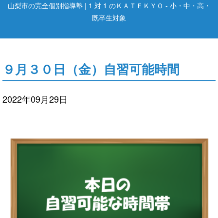
山梨市の完全個別指導塾 | 1 対 1 のＫＡＴＥＫＹＯ - 小・中・高・
既卒生対象
９月３０日（金）自習可能時間
2022年09月29日