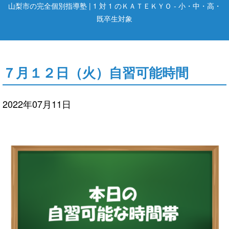
山梨市の完全個別指導塾 | 1 対 1 のＫＡＴＥＫＹＯ - 小・中・高・
既卒生対象
７月１２日（火）自習可能時間
2022年07月11日