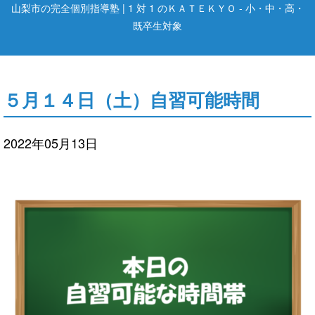
山梨市の完全個別指導塾 | 1 対 1 のＫＡＴＥＫＹＯ - 小・中・高・
既卒生対象
５月１４日（土）自習可能時間
2022年05月13日