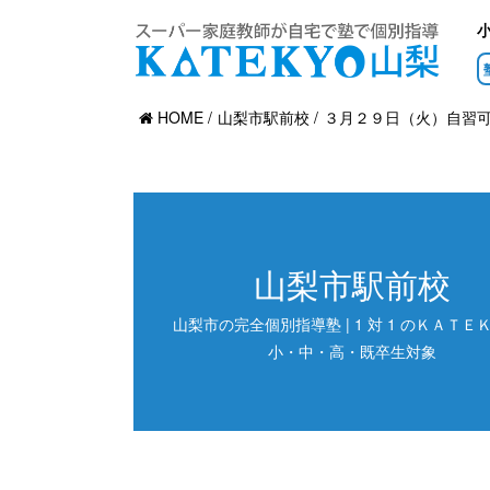
HOME
山梨市駅前校
３月２９日（火）自習
山梨市駅前校
山梨市の完全個別指導塾 | 1 対 1 のＫＡＴＥＫ
小・中・高・既卒生対象