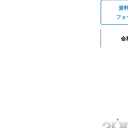
資
フォ
会