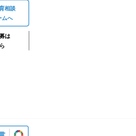
育相談
ームへ
募は
ら