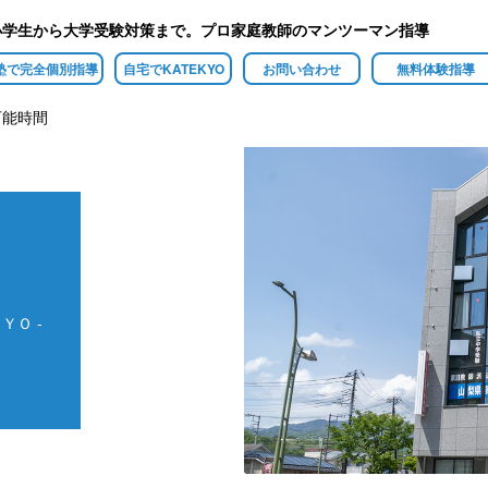
小学生から大学受験対策まで。プロ家庭教師のマンツーマン指導
塾で完全個別指導
自宅でKATEKYO
お問い合わせ
無料体験指導
可能時間
ＹＯ -