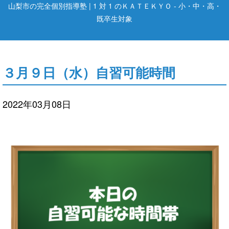
山梨市の完全個別指導塾 | 1 対 1 のＫＡＴＥＫＹＯ - 小・中・高・
既卒生対象
３月９日（水）自習可能時間
2022年03月08日