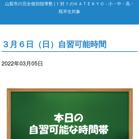
山梨市の完全個別指導塾 | 1 対 1 のＫＡＴＥＫＹＯ - 小・中・高・
既卒生対象
３月６日（日）自習可能時間
2022年03月05日