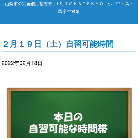
山梨市の完全個別指導塾 | 1 対 1 のＫＡＴＥＫＹＯ - 小・中・高・
既卒生対象
２月１９日（土）自習可能時間
2022年02月18日