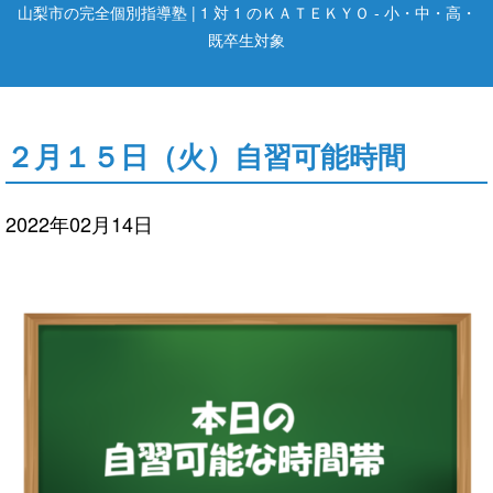
山梨市の完全個別指導塾 | 1 対 1 のＫＡＴＥＫＹＯ - 小・中・高・
既卒生対象
２月１５日（火）自習可能時間
2022年02月14日