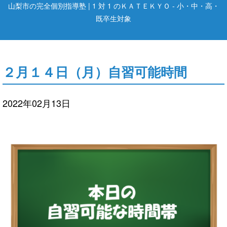
山梨市の完全個別指導塾 | 1 対 1 のＫＡＴＥＫＹＯ - 小・中・高・
既卒生対象
２月１４日（月）自習可能時間
2022年02月13日