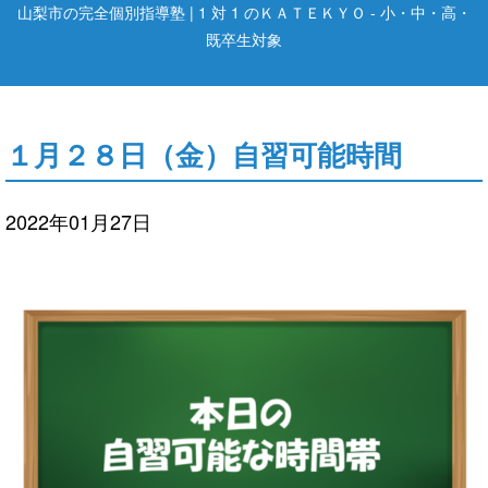
山梨市の完全個別指導塾 | 1 対 1 のＫＡＴＥＫＹＯ - 小・中・高・
既卒生対象
１月２８日（金）自習可能時間
2022年01月27日