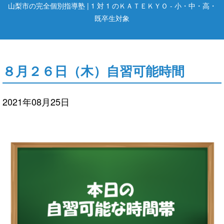
山梨市の完全個別指導塾 | 1 対 1 のＫＡＴＥＫＹＯ - 小・中・高・
既卒生対象
８月２６日（木）自習可能時間
2021年08月25日