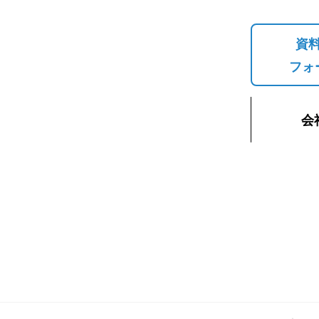
資
フォ
会