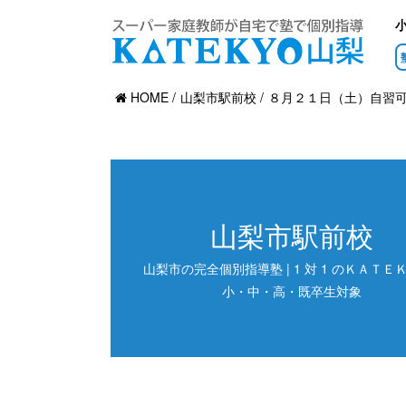
HOME
山梨市駅前校
８月２１日（土）自習
山梨市駅前校
山梨市の完全個別指導塾 | 1 対 1 のＫＡＴＥＫ
小・中・高・既卒生対象