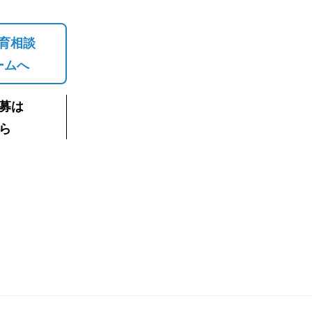
育相談
ームへ
募は
ら