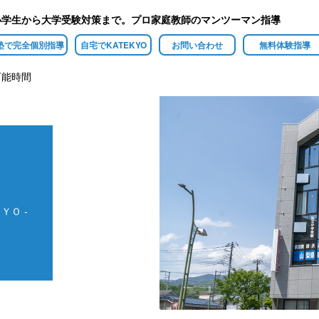
小学生から大学受験対策まで。プロ家庭教師のマンツーマン指導
塾で完全個別指導
自宅でKATEKYO
お問い合わせ
無料体験指導
可能時間
ＹＯ -