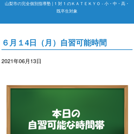
山梨市の完全個別指導塾 | 1 対 1 のＫＡＴＥＫＹＯ - 小・中・高・
既卒生対象
６月１4日（月）自習可能時間
2021年06月13日