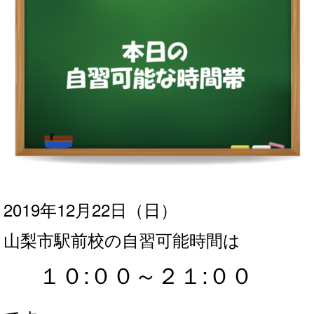
2019年12月22
日（日）
山梨市駅前校の自習可能時間は
１０:００～２１
:０
０
。