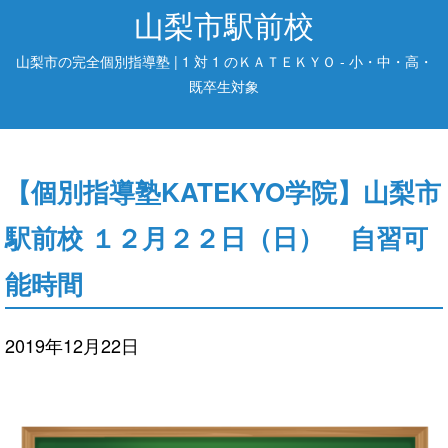
山梨市駅前校
山梨市の完全個別指導塾 | 1 対 1 のＫＡＴＥＫＹＯ - 小・中・高・
既卒生対象
【個別指導塾KATEKYO学院】山梨市
駅前校 １２月２２日（日） 自習可
能時間
2019年12月22日