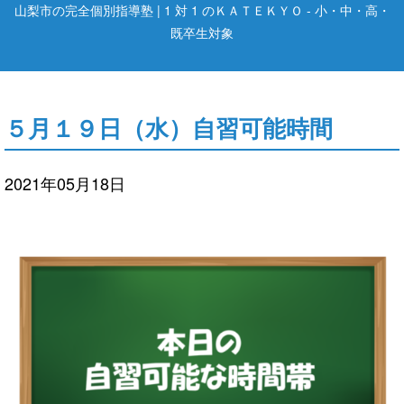
山梨市の完全個別指導塾 | 1 対 1 のＫＡＴＥＫＹＯ - 小・中・高・
既卒生対象
５月１９日（水）自習可能時間
2021年05月18日