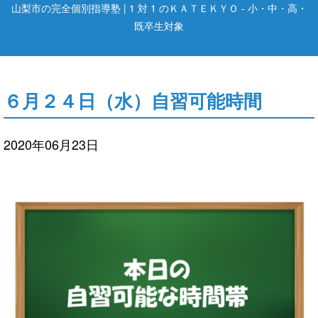
山梨市の完全個別指導塾 | 1 対 1 のＫＡＴＥＫＹＯ - 小・中・高・
既卒生対象
６月２４日（水）自習可能時間
2020年06月23日