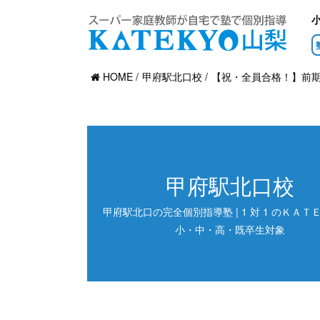
HOME
甲府駅北口校
【祝・全員合格！】前
甲府駅北口校
甲府駅北口の完全個別指導塾 | 1 対 1 のＫＡＴＥ
小・中・高・既卒生対象