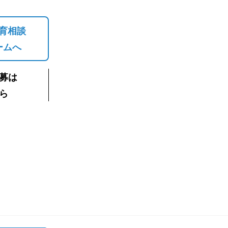
育相談
ームへ
募は
ら