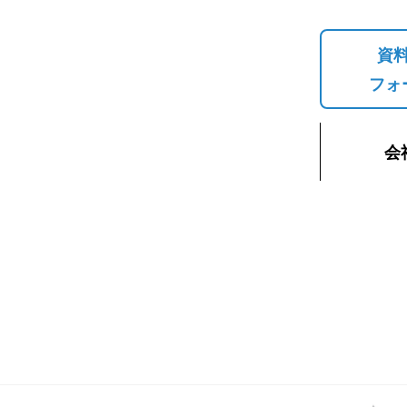
資
フォ
会