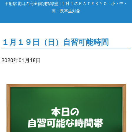
甲府駅北口の完全個別指導塾 | 1 対 1 のＫＡＴＥＫＹＯ - 小・中・
高・既卒生対象
１月１９日（日）自習可能時間
2020年01月18日