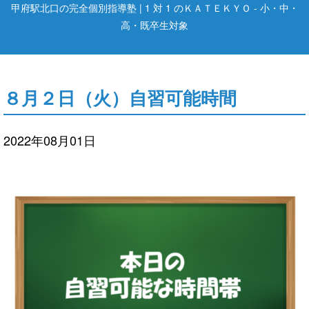
甲府駅北口の完全個別指導塾 | 1 対 1 のＫＡＴＥＫＹＯ - 小・中・
高・既卒生対象
８月２日（火）自習可能時間
2022年08月01日