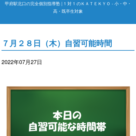
甲府駅北口の完全個別指導塾 | 1 対 1 のＫＡＴＥＫＹＯ - 小・中・
高・既卒生対象
７月２８日（木）自習可能時間
2022年07月27日