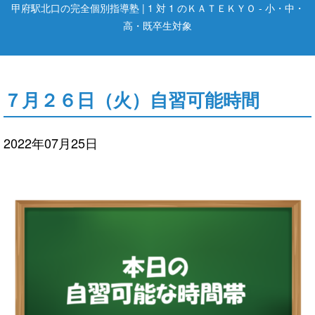
甲府駅北口の完全個別指導塾 | 1 対 1 のＫＡＴＥＫＹＯ - 小・中・
高・既卒生対象
７月２６日（火）自習可能時間
2022年07月25日