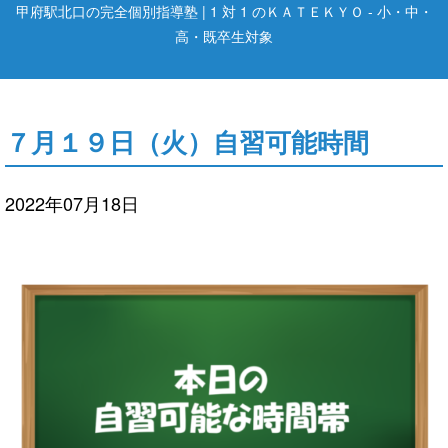
甲府駅北口の完全個別指導塾 | 1 対 1 のＫＡＴＥＫＹＯ - 小・中・
高・既卒生対象
７月１９日（火）自習可能時間
2022年07月18日