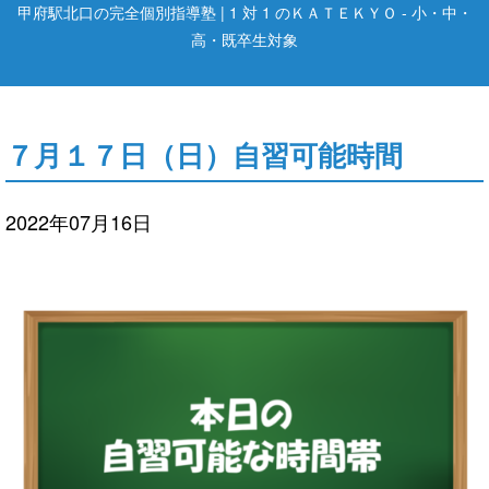
甲府駅北口の完全個別指導塾 | 1 対 1 のＫＡＴＥＫＹＯ - 小・中・
高・既卒生対象
７月１７日（日）自習可能時間
2022年07月16日