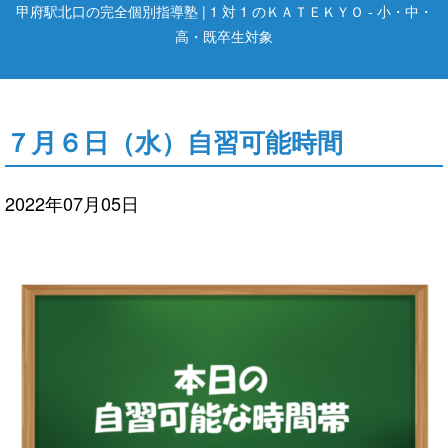
甲府駅北口の完全個別指導塾 | 1 対 1 のＫＡＴＥＫＹＯ - 小・中・
高・既卒生対象
７月６日（水）自習可能時間
2022年07月05日