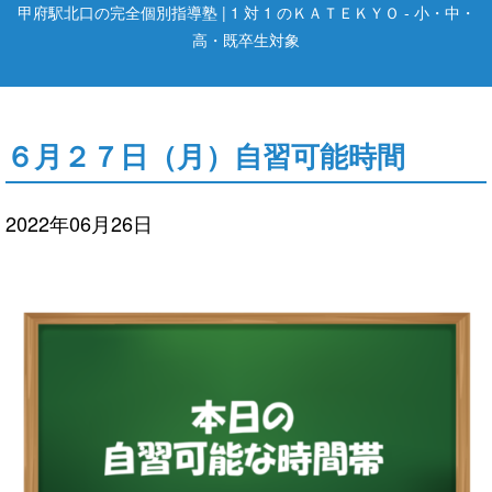
甲府駅北口の完全個別指導塾 | 1 対 1 のＫＡＴＥＫＹＯ - 小・中・
高・既卒生対象
６月２７日（月）自習可能時間
2022年06月26日