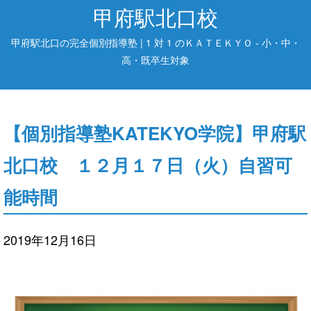
甲府駅北口校
甲府駅北口の完全個別指導塾 | 1 対 1 のＫＡＴＥＫＹＯ - 小・中・
高・既卒生対象
【個別指導塾KATEKYO学院】甲府駅
北口校 １２月１７日（火）自習可
能時間
2019年12月16日