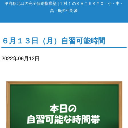
甲府駅北口の完全個別指導塾 | 1 対 1 のＫＡＴＥＫＹＯ - 小・中・
高・既卒生対象
６月１３日（月）自習可能時間
2022年06月12日