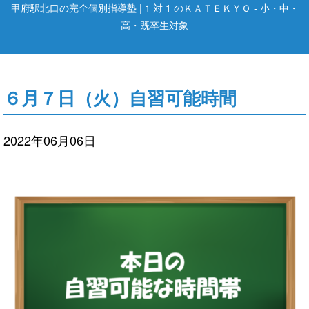
甲府駅北口の完全個別指導塾 | 1 対 1 のＫＡＴＥＫＹＯ - 小・中・
高・既卒生対象
６月７日（火）自習可能時間
2022年06月06日