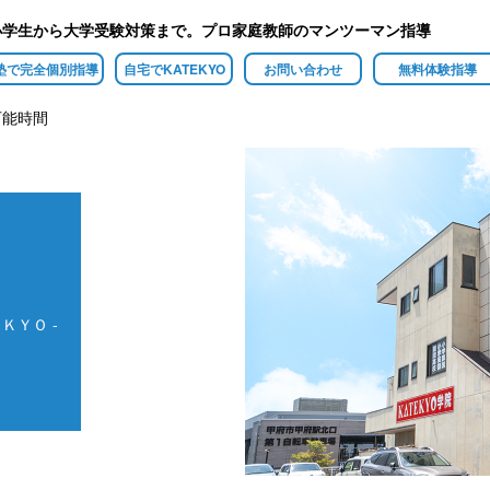
小学生から大学受験対策まで。プロ家庭教師のマンツーマン指導
塾で完全個別指導
自宅でKATEKYO
お問い合わせ
無料体験指導
可能時間
ＫＹＯ -