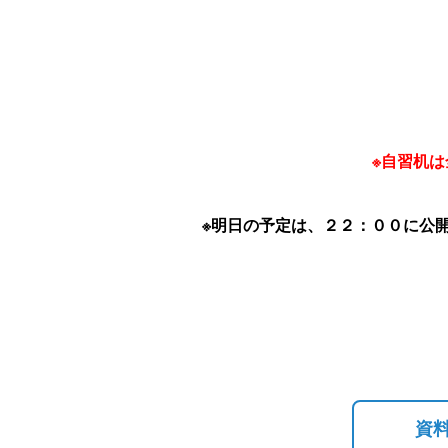
※自習机
※明日の予定は、２２：００に公
資