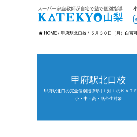
HOME
甲府駅北口校
５月３０日（月）自習
甲府駅北口校
甲府駅北口の完全個別指導塾 | 1 対 1 のＫＡＴＥ
小・中・高・既卒生対象