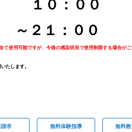
１０：０
０
～２１
：０
０
は全て使用可能ですが、今後の感染状況で使用制限する場合がご
開いたします。
料請求
無料体験指導
無料教