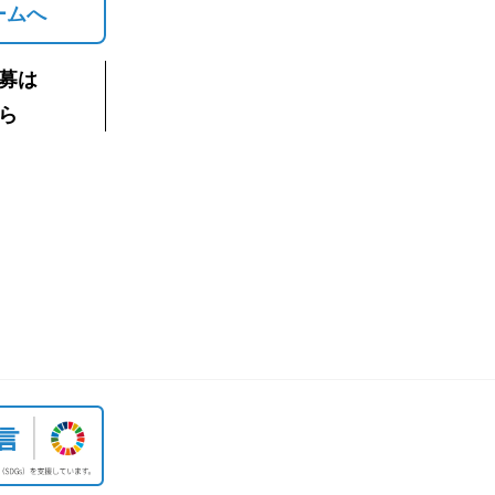
ームへ
募は
ら