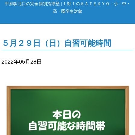
甲府駅北口の完全個別指導塾 | 1 対 1 のＫＡＴＥＫＹＯ - 小・中・
高・既卒生対象
５月２９日（日）自習可能時間
2022年05月28日