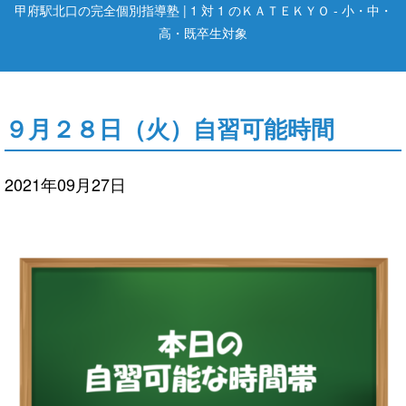
甲府駅北口の完全個別指導塾 | 1 対 1 のＫＡＴＥＫＹＯ - 小・中・
高・既卒生対象
９月２８日（火）自習可能時間
2021年09月27日