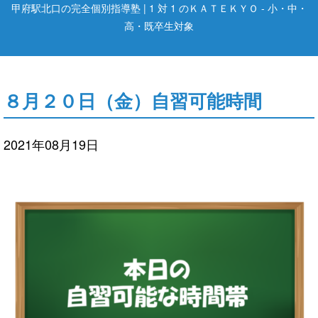
甲府駅北口の完全個別指導塾 | 1 対 1 のＫＡＴＥＫＹＯ - 小・中・
高・既卒生対象
８月２０日（金）自習可能時間
2021年08月19日