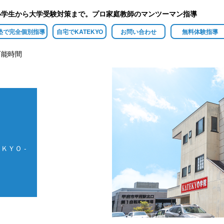
小学生から大学受験対策まで。プロ家庭教師のマンツーマン指導
塾で完全個別指導
自宅でKATEKYO
お問い合わせ
無料体験指導
可能時間
ＫＹＯ -