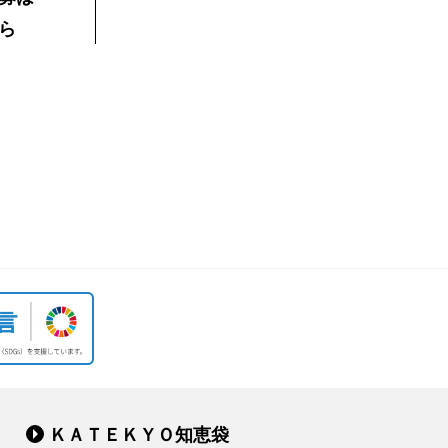
ら
ＫＡＴＥＫＹＯ知恵袋