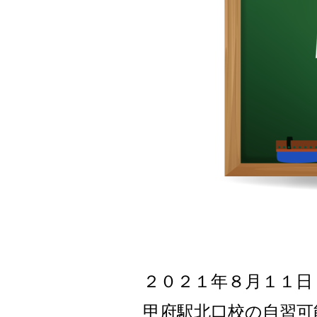
２０２１年８月１１
日
甲府駅北口校の自習可