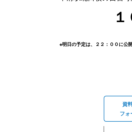
１
※明日の予定は、２２：００に公
資
フォ