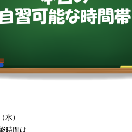
（水
）
能時間は