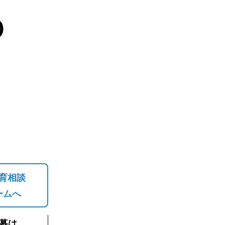
０
育相談
ームへ
募は