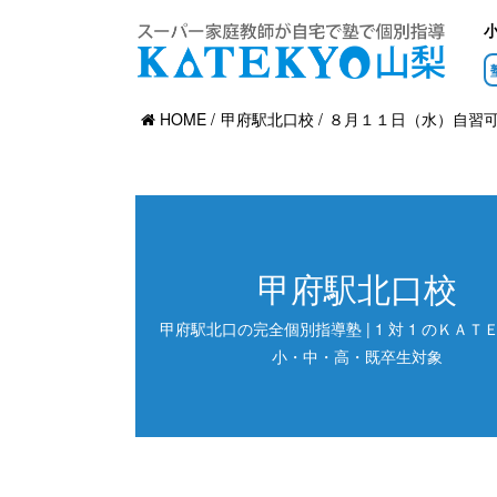
HOME
甲府駅北口校
８月１１日（水）自習
甲府駅北口校
甲府駅北口の完全個別指導塾 | 1 対 1 のＫＡＴＥ
小・中・高・既卒生対象