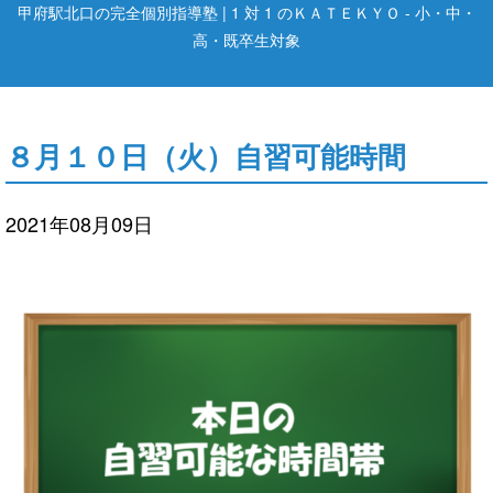
甲府駅北口の完全個別指導塾 | 1 対 1 のＫＡＴＥＫＹＯ - 小・中・
高・既卒生対象
８月１０日（火）自習可能時間
2021年08月09日