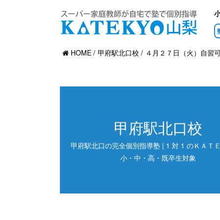
HOME
甲府駅北口校
４月２７日（火）自習
甲府駅北口校
甲府駅北口の完全個別指導塾 | 1 対 1 のＫＡＴＥ
小・中・高・既卒生対象