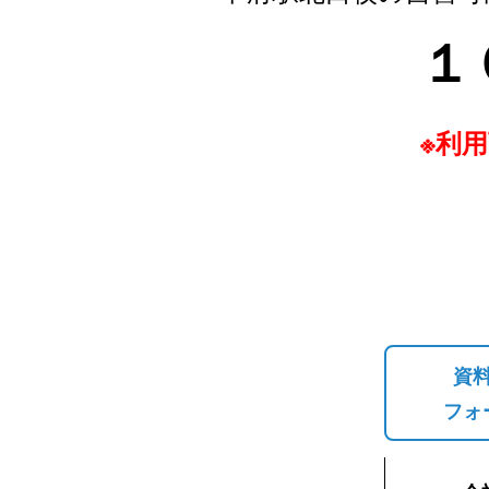
１
※利
資
フォ