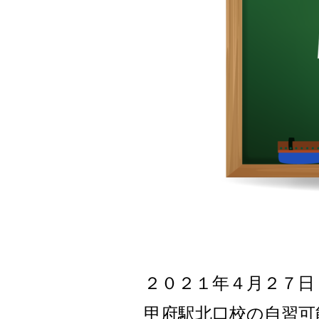
２０２１年４月２７
日
甲府駅北口校の自習可