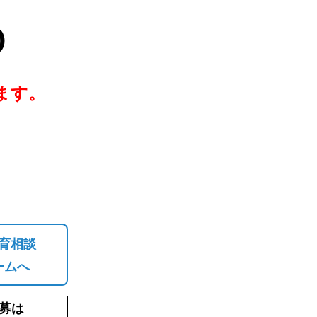
０
ます。
育相談
ームへ
募は