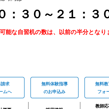
０：３０～２１：３
用可能な自習机の数は、以前の半分と
なり
料請求
無料体験指導
無料教
ームへ
のお申込み
フォ
教師応