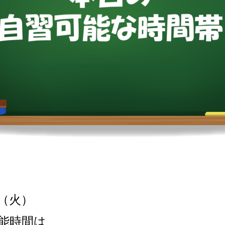
（火）
能時間は