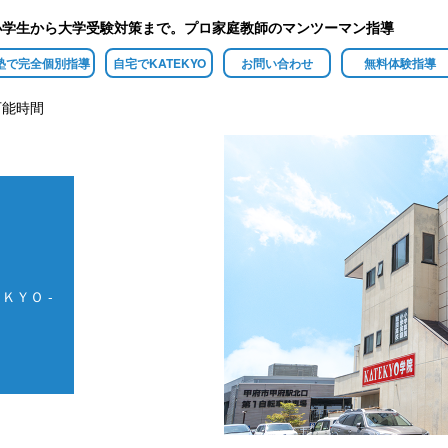
小学生から大学受験対策まで。プロ家庭教師のマンツーマン指導
塾で完全個別指導
自宅でKATEKYO
お問い合わせ
無料体験指導
可能時間
ＫＹＯ -