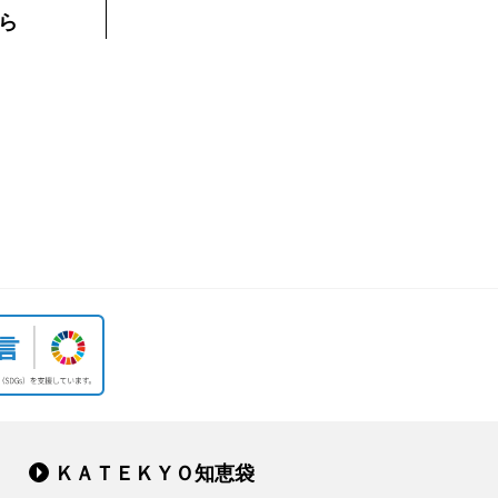
ら
ＫＡＴＥＫＹＯ知恵袋