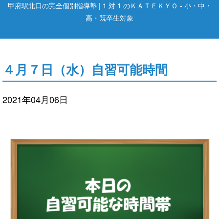
甲府駅北口の完全個別指導塾 | 1 対 1 のＫＡＴＥＫＹＯ - 小・中・
高・既卒生対象
４月７日（水）自習可能時間
2021年04月06日