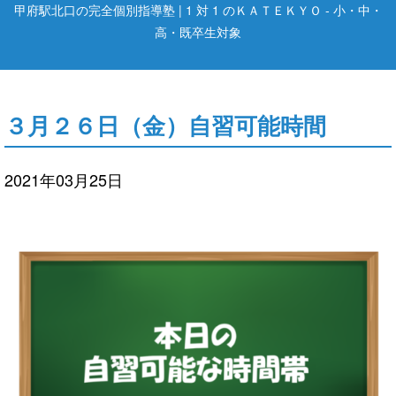
甲府駅北口の完全個別指導塾 | 1 対 1 のＫＡＴＥＫＹＯ - 小・中・
高・既卒生対象
３月２６日（金）自習可能時間
2021年03月25日