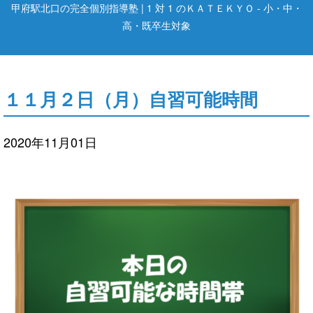
甲府駅北口の完全個別指導塾 | 1 対 1 のＫＡＴＥＫＹＯ - 小・中・
高・既卒生対象
１１月２日（月）自習可能時間
2020年11月01日