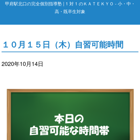
甲府駅北口の完全個別指導塾 | 1 対 1 のＫＡＴＥＫＹＯ - 小・中・
高・既卒生対象
１０月１５日（木）自習可能時間
2020年10月14日