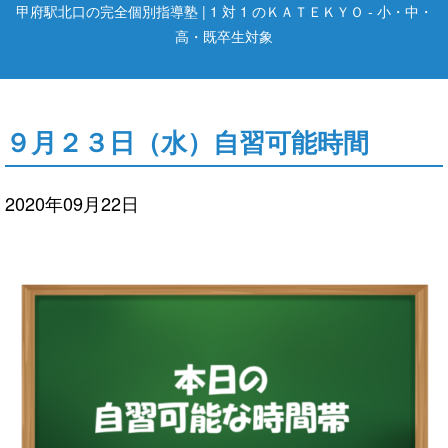
甲府駅北口の完全個別指導塾 | 1 対 1 のＫＡＴＥＫＹＯ - 小・中・
高・既卒生対象
９月２３日（水）自習可能時間
2020年09月22日