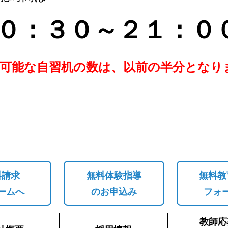
０：３０～２１：０
用可能な自習机の数は、以前の半分と
なり
料請求
無料体験指導
無料教
ームへ
のお申込み
フォ
教師応