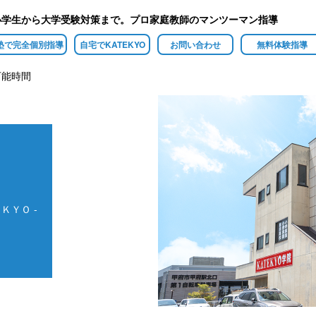
小学生から大学受験対策まで。プロ家庭教師のマンツーマン指導
塾で完全個別指導
自宅でKATEKYO
お問い合わせ
無料体験指導
可能時間
ＫＹＯ -