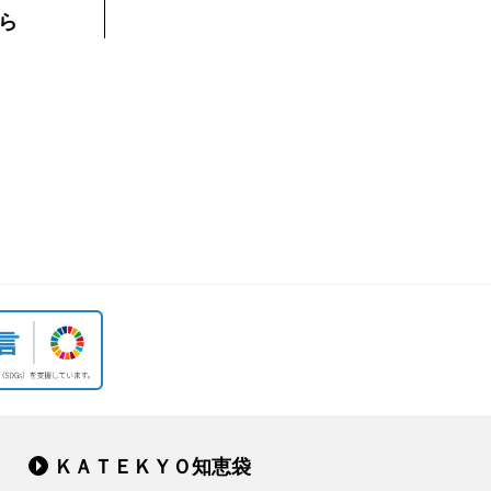
ら
ＫＡＴＥＫＹＯ知恵袋