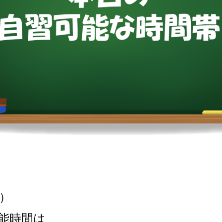
）
能時間は