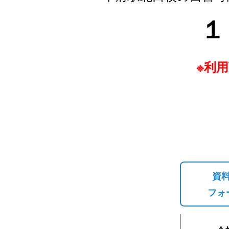
１
※利
資
フォ