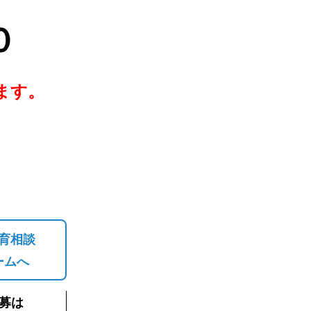
０
ます。
育相談
ームへ
募は