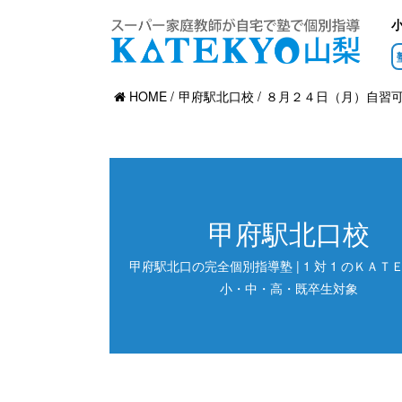
HOME
甲府駅北口校
８月２４日（月）自習
甲府駅北口校
甲府駅北口の完全個別指導塾 | 1 対 1 のＫＡＴＥ
小・中・高・既卒生対象