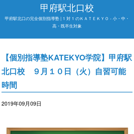
甲府駅北口校
甲府駅北口の完全個別指導塾 | 1 対 1 のＫＡＴＥＫＹＯ - 小・中・
高・既卒生対象
【個別指導塾KATEKYO学院】甲府駅
北口校 ９月１０日（火）自習可能
時間
2019年09月09日