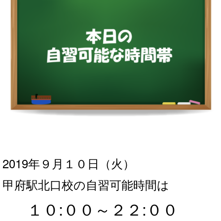
2019年９月１０
日（火）
甲府駅北口校の自習可能時間は
１０:００～２２
:０
０