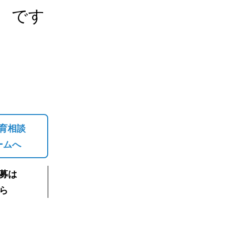
です
育相談
ームへ
募は
ら