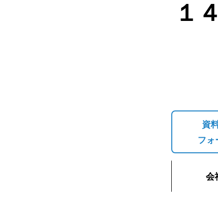
１
資
フォ
会