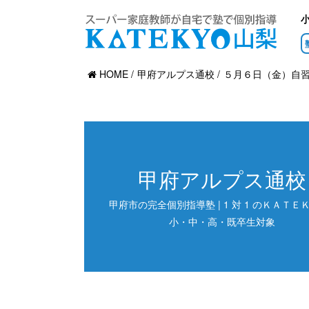
HOME
甲府アルプス通校
５月６日（金）自
甲府アルプス通校
甲府市の完全個別指導塾 | 1 対 1 のＫＡＴＥＫ
小・中・高・既卒生対象