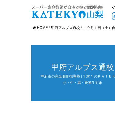
HOME
甲府アルプス通校
１０月１日（土）
甲府アルプス通校
甲府市の完全個別指導塾 | 1 対 1 のＫＡＴＥＫ
小・中・高・既卒生対象