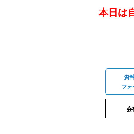
本日は
資
フォ
会