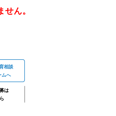
ません。
育相談
ームへ
募は
ら