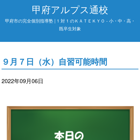
甲府アルプス通校
甲府市の完全個別指導塾 | 1 対 1 のＫＡＴＥＫＹＯ - 小・中・高・
既卒生対象
９月７日（水）自習可能時間
2022年09月06日