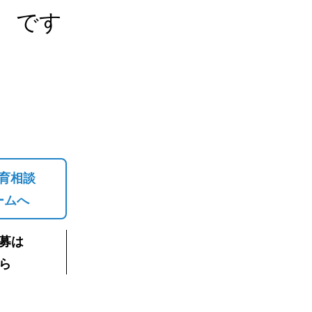
です
育相談
ームへ
募は
ら