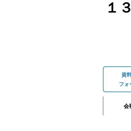
１
資
フォ
会