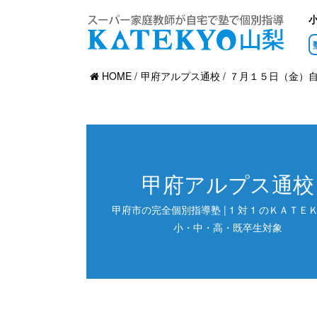
HOME
甲府アルプス通校
７月１５日（金）
甲府アルプス通校
甲府市の完全個別指導塾 | 1 対 1 のＫＡＴＥＫ
小・中・高・既卒生対象