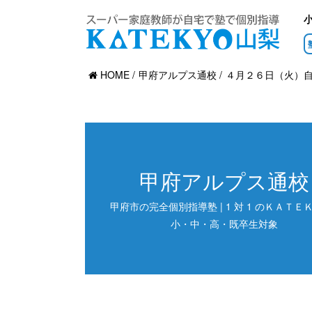
HOME
甲府アルプス通校
４月２６日（火）
甲府アルプス通校
甲府市の完全個別指導塾 | 1 対 1 のＫＡＴＥＫ
小・中・高・既卒生対象