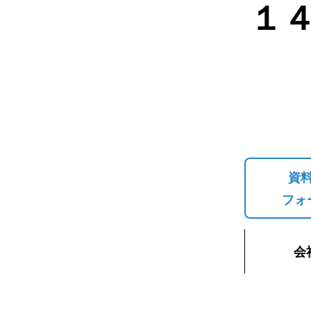
１
資
フォ
会