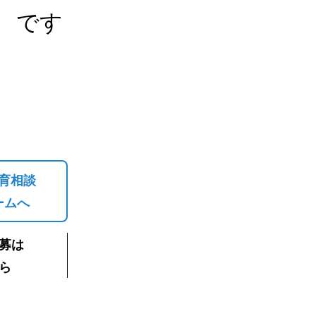
です
育相談
ームへ
募は
ら